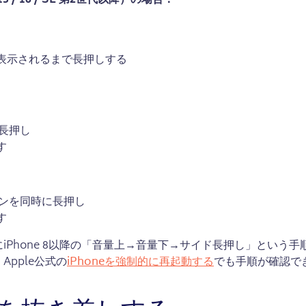
4 / 15 / 16 / SE 第2世代以降）の場合：
が表示されるまで長押しする
長押し
す
ンを同時に長押し
す
Phone 8以降の「音量上→音量下→サイド長押し」という手
pple公式の
iPhoneを強制的に再起動する
でも手順が確認で