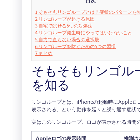
目次
1
そもそもリンゴループとは？症状のパターンを
2
リンゴループが起きる原因
3
自宅で試せる5つの対処法
4
リンゴループ発生時にやってはいけないこと
5
自力で直らない場合の選択肢
6
リンゴループを防ぐための5つの習慣
7
まとめ
そもそもリンゴル
を知る
リンゴループとは、iPhoneの起動時にAppl
表示される、という動作を延々と繰り返す症状
実はこのリンゴループ、ロゴが表示される時間
Appleロゴの表示時間
推測さ