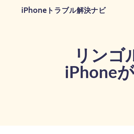
コ
iPhoneトラブル解決ナビ
ン
テ
ン
ツ
へ
ス
リンゴ
キ
ッ
iPho
プ