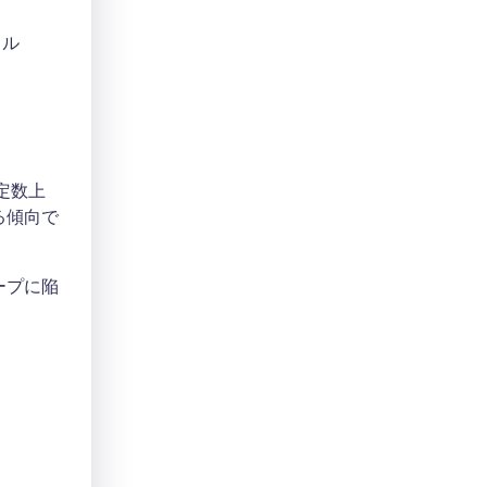
イル
定数上
る傾向で
ープに陥