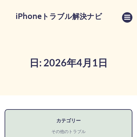
コ
ン
iPhoneトラブル解決ナビ
テ
ン
ツ
へ
ス
キ
日:
2026年4月1日
ッ
プ
カテゴリー
その他のトラブル