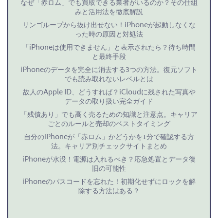
n
なぜ「赤ロム」でも買取できる業者がいるのか？その仕組
みと活用法を徹底解説
e
リンゴループから抜け出せない！iPhoneが起動しなくな
が
った時の原因と対処法
「
「iPhoneは使用できません」と表示されたら？待ち時間
と最終手段
赤
iPhoneのデータを完全に消去する3つの方法。復元ソフト
ロ
でも読み取れないレベルとは
故人のApple ID、どうすれば？iCloudに残された写真や
ム
データの取り扱い完全ガイド
」
「残債あり」でも高く売るための知識と注意点。キャリア
ごとのルールと売却のベストタイミング
か
自分のiPhoneが「赤ロム」かどうかを1分で確認する方
ど
法。キャリア別チェックサイトまとめ
う
iPhoneが水没！電源は入れるべき？応急処置とデータ復
旧の可能性
か
iPhoneのパスコードを忘れた！初期化せずにロックを解
を
除する方法はある？
1